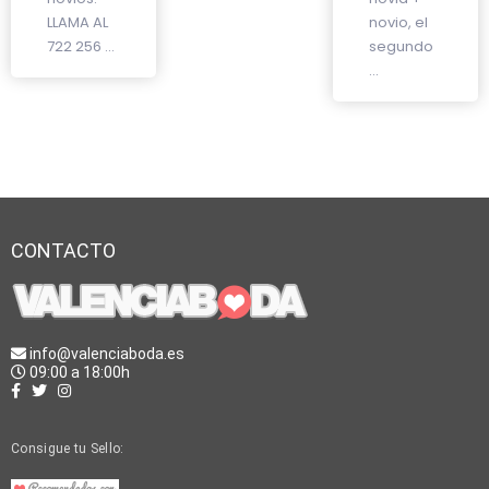
LLAMA AL
novio, el
722 256 ...
segundo
...
CONTACTO
info@valenciaboda.es
09:00 a 18:00h
Consigue tu Sello: