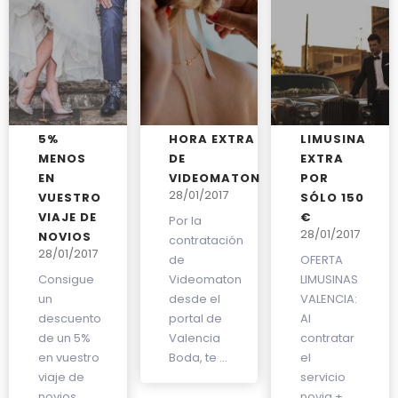
5%
HORA EXTRA
LIMUSINA
MENOS
DE
EXTRA
EN
VIDEOMATON
POR
28/01/2017
VUESTRO
SÓLO 150
VIAJE DE
€
Por la
28/01/2017
NOVIOS
contratación
28/01/2017
de
OFERTA
Consigue
Videomaton
LIMUSINAS
un
desde el
VALENCIA:
descuento
portal de
Al
de un 5%
Valencia
contratar
en vuestro
Boda, te ...
el
viaje de
servicio
novios.
novia +