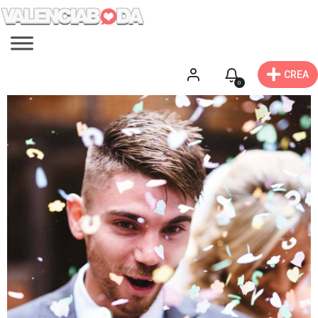
CREA
0