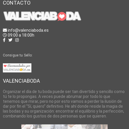
CONTACTO
info@valenciaboda.es
09:00 a 18:00h
Consigue tu Sello:
VALENCIABODA
Organizar el día de tu boda puede ser tan divertido y sencillo como
tú te lo propongas. A veces puede abrumar por todo lo que
tenemos que mirar, pero no por esto vamos a perder la ilusión de
dar por fin el “Sí, quiero” definitivo. He ahí donde reside la magia de
las bodas y su organización: encontrar el equilibrio y la perfección,
combinando los gustos de dos personas que se quieren.