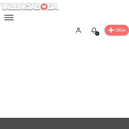
CREA
0
Haciendas
Encuentra la hacienda para tu boda