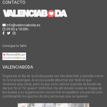
CONTACTO
info@valenciaboda.es
09:00 a 18:00h
Consigue tu Sello:
VALENCIABODA
Organizar el día de tu boda puede ser tan divertido y sencillo como
tú te lo propongas. A veces puede abrumar por todo lo que
tenemos que mirar, pero no por esto vamos a perder la ilusión de
dar por fin el “Sí, quiero” definitivo. He ahí donde reside la magia de
las bodas y su organización: encontrar el equilibrio y la perfección,
combinando los gustos de dos personas que se quieren.