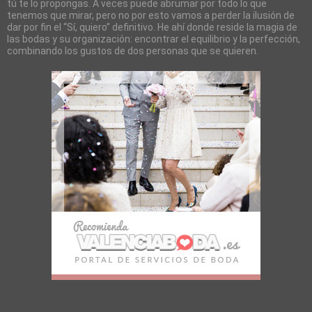
tú te lo propongas. A veces puede abrumar por todo lo que
tenemos que mirar, pero no por esto vamos a perder la ilusión de
dar por fin el “Sí, quiero” definitivo. He ahí donde reside la magia de
las bodas y su organización: encontrar el equilibrio y la perfección,
combinando los gustos de dos personas que se quieren.