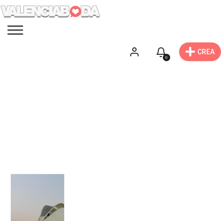
CREA
0
Autobuses
Encuentra autocares para tu boda