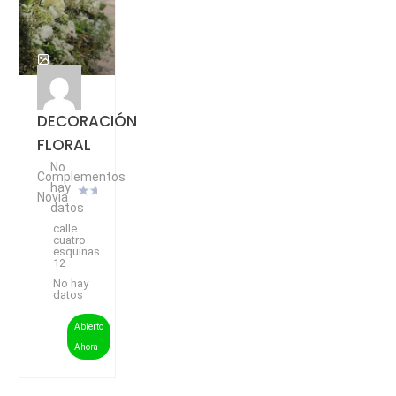
DECORACIÓN
FLORAL
No
Complementos
hay
Novia
datos
calle
cuatro
esquinas
12
No hay
datos
Abierto
Ahora