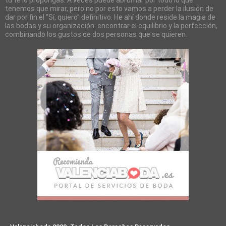
tú te lo propongas. A veces puede abrumar por todo lo que
tenemos que mirar, pero no por esto vamos a perder la ilusión de
dar por fin el “Sí, quiero” definitivo. He ahí donde reside la magia de
las bodas y su organización: encontrar el equilibrio y la perfección,
combinando los gustos de dos personas que se quieren.