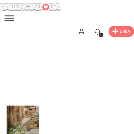
CREA
0
Fotomatón
Encuentra fotomatón o videomatón para tu boda