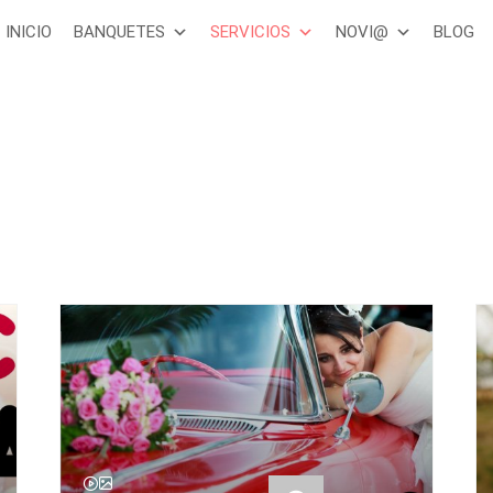
INICIO
BANQUETES
SERVICIOS
NOVI@
BLOG
Coches de boda
Encuentra coches para tu boda