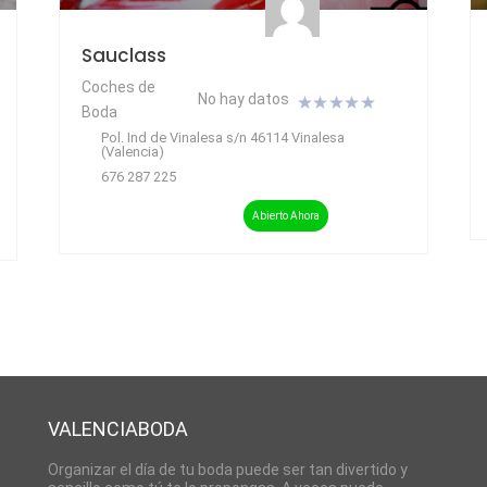
Sauclass
Coches de
No hay datos
Boda
Pol. Ind de Vinalesa s/n 46114 Vinalesa
(Valencia)
676 287 225
Abierto Ahora
VALENCIABODA
Organizar el día de tu boda puede ser tan divertido y