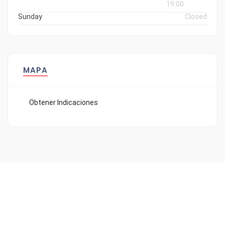
19:00
Sunday
Closed
MAPA
Obtener Indicaciones
¿Quiéres recibir todas las novedades
de Valenciaboda?