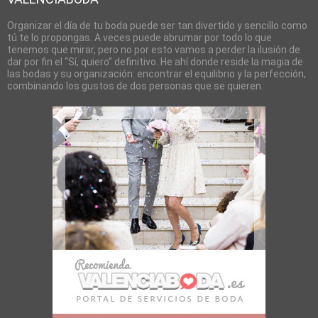
Organizar el día de tu boda puede ser tan divertido y sencillo como
tú te lo propongas. A veces puede abrumar por todo lo que
tenemos que mirar, pero no por esto vamos a perder la ilusión de
dar por fin el “Sí, quiero” definitivo. He ahí donde reside la magia de
las bodas y su organización: encontrar el equilibrio y la perfección,
combinando los gustos de dos personas que se quieren.