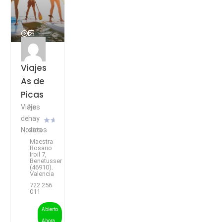
Viajes
As de
Picas
Viajes
No
de
hay
Novios
datos
Maestra
Rosario
Iroil 7,
Benetusser
(46910).
Valencia
722 256
011
Abierto
Ahora