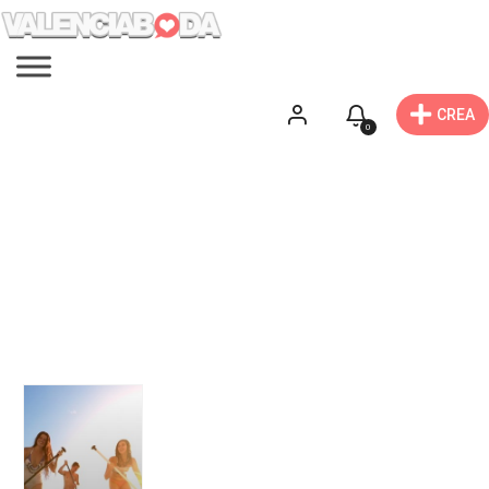
CREA
0
Viajes de Novios
Encuentra tu viaje de novios