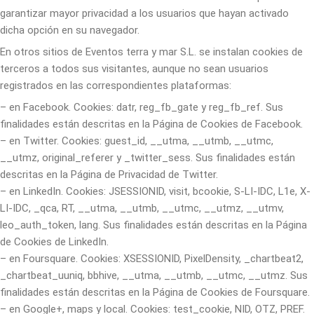
garantizar mayor privacidad a los usuarios que hayan activado
dicha opción en su navegador.
En otros sitios de Eventos terra y mar S.L. se instalan cookies de
terceros a todos sus visitantes, aunque no sean usuarios
registrados en las correspondientes plataformas:
– en Facebook. Cookies: datr, reg_fb_gate y reg_fb_ref. Sus
finalidades están descritas en la Página de Cookies de Facebook.
– en Twitter. Cookies: guest_id, __utma, __utmb, __utmc,
__utmz, original_referer y _twitter_sess. Sus finalidades están
descritas en la Página de Privacidad de Twitter.
– en LinkedIn. Cookies: JSESSIONID, visit, bcookie, S-LI-IDC, L1e, X-
LI-IDC, _qca, RT, __utma, __utmb, __utmc, __utmz, __utmv,
leo_auth_token, lang. Sus finalidades están descritas en la Página
de Cookies de LinkedIn.
– en Foursquare. Cookies: XSESSIONID, PixelDensity, _chartbeat2,
_chartbeat_uuniq, bbhive, __utma, __utmb, __utmc, __utmz. Sus
finalidades están descritas en la Página de Cookies de Foursquare.
– en Google+, maps y local. Cookies: test_cookie, NID, OTZ, PREF.