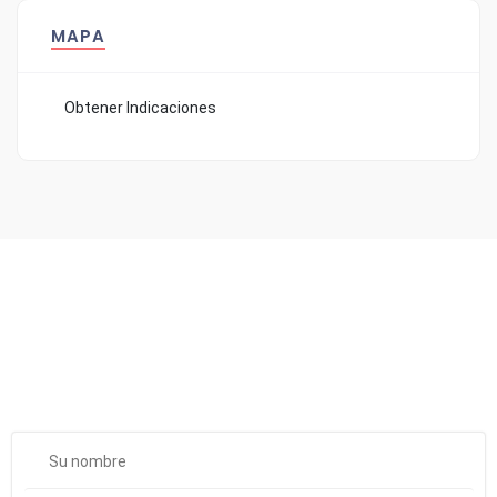
MAPA
Obtener Indicaciones
¿Quiéres recibir todas las novedades
de Valenciaboda?
Suscríbete a nuestro boletín y te informaremos de las mejores
ofertas de boda en Valencia. ¡Que vivan los novios!