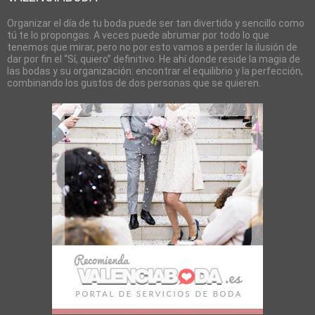
Organizar el día de tu boda puede ser tan divertido y sencillo como
tú te lo propongas. A veces puede abrumar por todo lo que
tenemos que mirar, pero no por esto vamos a perder la ilusión de
dar por fin el “Sí, quiero” definitivo. He ahí donde reside la magia de
las bodas y su organización: encontrar el equilibrio y la perfección,
combinando los gustos de dos personas que se quieren.