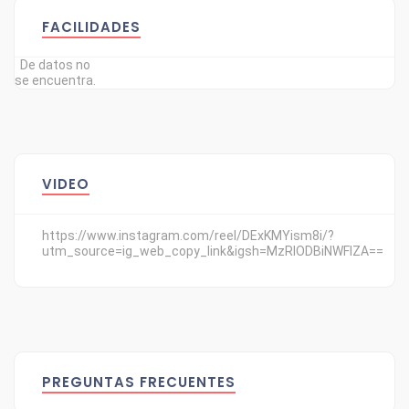
FACILIDADES
De datos no
se encuentra.
VIDEO
https://www.instagram.com/reel/DExKMYism8i/?
utm_source=ig_web_copy_link&igsh=MzRlODBiNWFlZA==
PREGUNTAS FRECUENTES