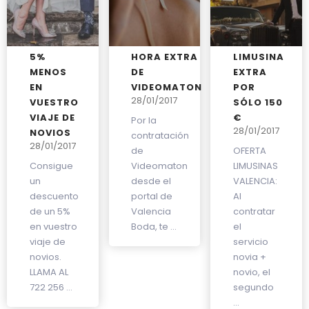
5%
HORA EXTRA
LIMUSINA
MENOS
DE
EXTRA
EN
VIDEOMATON
POR
28/01/2017
VUESTRO
SÓLO 150
VIAJE DE
€
Por la
28/01/2017
NOVIOS
contratación
28/01/2017
de
OFERTA
Consigue
Videomaton
LIMUSINAS
un
desde el
VALENCIA:
descuento
portal de
Al
de un 5%
Valencia
contratar
en vuestro
Boda, te ...
el
viaje de
servicio
novios.
novia +
LLAMA AL
novio, el
722 256 ...
segundo
...