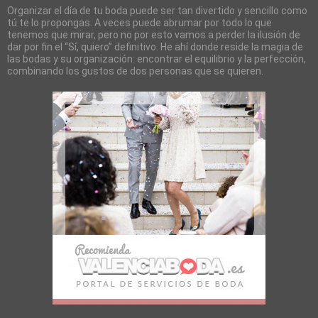
Organizar el día de tu boda puede ser tan divertido y sencillo como
tú te lo propongas. A veces puede abrumar por todo lo que
tenemos que mirar, pero no por esto vamos a perder la ilusión de
dar por fin el “Sí, quiero” definitivo. He ahí donde reside la magia de
las bodas y su organización: encontrar el equilibrio y la perfección,
combinando los gustos de dos personas que se quieren.