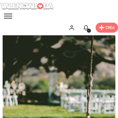
CREA
0