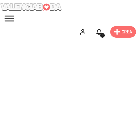
CREA
0