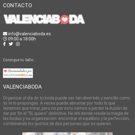
CONTACTO
info@valenciaboda.es
09:00 a 18:00h
Consigue tu Sello:
VALENCIABODA
Organizar el día de tu boda puede ser tan divertido y sencillo como
tú te lo propongas. A veces puede abrumar por todo lo que
tenemos que mirar, pero no por esto vamos a perder la ilusión de
dar por fin el “Sí, quiero” definitivo. He ahí donde reside la magia de
las bodas y su organización: encontrar el equilibrio y la perfección,
combinando los gustos de dos personas que se quieren.