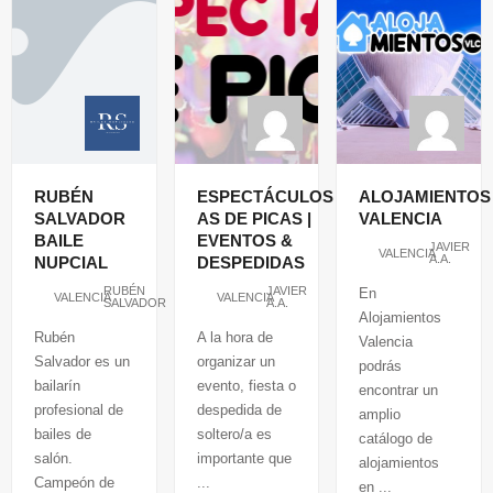
RUBÉN
ESPECTÁCULOS
ALOJAMIENTOS
SALVADOR
AS DE PICAS |
VALENCIA
BAILE
EVENTOS &
JAVIER
VALENCIA
A.A.
NUPCIAL
DESPEDIDAS
RUBÉN
JAVIER
En
VALENCIA
VALENCIA
SALVADOR
A.A.
Alojamientos
Rubén
A la hora de
Valencia
Salvador es un
organizar un
podrás
bailarín
evento, fiesta o
encontrar un
profesional de
despedida de
amplio
bailes de
soltero/a es
catálogo de
salón.
importante que
alojamientos
Campeón de
...
en ...