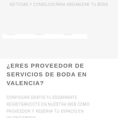
NOTICIAS Y CONSEJOS PARA ORGANIZAR TU BODA
5% menos en vuestro viaje de novios
Hora extra de Videomaton
Limusina extra por sólo 150 €
0
0
0
Ofertas
Ofertas
Ofertas
¿ERES PROVEEDOR DE
SERVICIOS DE BODA EN
VALENCIA?
CONFIGURA GRATIS TU ESCAPARATE
REGISTRÁNDOTE EN NUESTRA WEB COMO
PROVEEDOR Y RESERVA TU ESPACIO EN