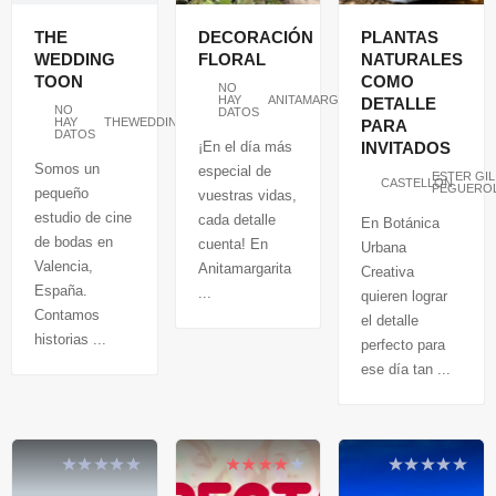
THE
DECORACIÓN
PLANTAS
WEDDING
FLORAL
NATURALES
TOON
COMO
NO
HAY
ANITAMARGARITA
DETALLE
NO
DATOS
HAY
THEWEDDINGTOON
PARA
DATOS
¡En el día más
INVITADOS
Somos un
especial de
ESTER GIL
CASTELLÓN
PEGUERO
pequeño
vuestras vidas,
estudio de cine
cada detalle
En Botánica
de bodas en
cuenta! En
Urbana
Valencia,
Anitamargarita
Creativa
España.
...
quieren lograr
Contamos
el detalle
historias ...
perfecto para
ese día tan ...